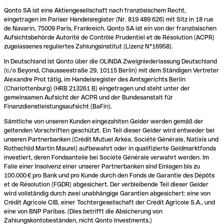
Qonto SA ist eine Aktiengesellschaft nach französischem Recht,
eingetragen im Pariser Handelsregister (Nr. 819 489 626) mit Sitz in 18 rue
de Navarin, 75009 Paris, Frankreich. Qonto SA ist ein von der französischen
Aufsichtsbehörde Autorité de Contrôle Prudentiel et de Résolution (ACPR)
zugelassenes reguliertes Zahlungsinstitut (Lizenz N°16958).
In Deutschland ist Qonto über die OLINDA Zweigniederlassung Deutschland
(c/o Beyond, Chausseestraße 29, 10115 Berlin) mit dem Ständigen Vertreter
Alexandre Prot tätig, im Handelsregister des Amtsgerichts Berlin
(Charlottenburg) (HRB 213261 B) eingetragen und steht unter der
gemeinsamen Aufsicht der ACPR und der Bundesanstalt für
Finanzdienstleistungsaufsicht (BaFin).
Sämtliche von unseren Kunden eingezahlten Gelder werden gemäß der
geltenden Vorschriften geschützt. Ein Teil dieser Gelder wird entweder bei
unseren Partnerbanken (Crédit Mutuel Arkéa, Société Générale, Natixis und
Rothschild Martin Maurel) aufbewahrt oder in qualifizierte Geldmarktfonds
investiert, deren Fondsanteile bei Société Générale verwahrt werden. Im
Falle einer Insolvenz einer unserer Partnerbanken sind Einlagen bis zu
100.000 € pro Bank und pro Kunde durch den Fonds de Garantie des Dépôts
et de Résolution (FGDR) abgesichert. Der verbleibende Teil dieser Gelder
wird vollständig durch zwei unabhängige Garantien abgesichert: eine von
Crédit Agricole CIB, einer Tochtergesellschaft der Crédit Agricole S.A., und
eine von BNP Paribas. (Dies betrifft die Absicherung von
Zahlungskontobeständen, nicht Qonto Investments.)