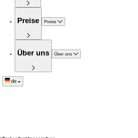
Preise
Preise
Über uns
Über uns
de