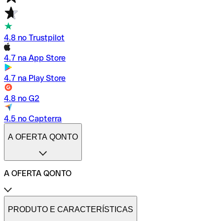
4.8 no Trustpilot
4.7 na App Store
4.7 na Play Store
4.8 no G2
4.5 no Capterra
A OFERTA QONTO
A OFERTA QONTO
Tarifas
Conta profissional online
PRODUTO E CARACTERÍSTICAS
Conta profissional freelance