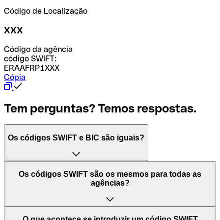
Código de Localização
XXX
Código da agência
código SWIFT:
ERAAFRP1XXX
Cópia
Tem perguntas? Temos respostas.
Os códigos SWIFT e BIC são iguais?
O acrónimo SWIFT significa "Society for Worldwide
Os códigos SWIFT são os mesmos para todas as
Interbank Financial Telecommunication (Sociedade para
agências?
as Telecomunicações Financeiras Interbancárias
Mundiais)". Trata-se de uma rede mundial onde se
processam pagamentos entre países. Por outro lado, BIC
Depende dos bancos. Nalguns casos, alguns usam o
O que acontece se introduzir um código SWIFT