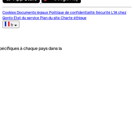
Cookies
Documents légaux
Politique de confidentialité
Sécurité
L'IA chez
Qonto
État du service
Plan du site
Charte éthique
fr
pécifiques à chaque pays dans la