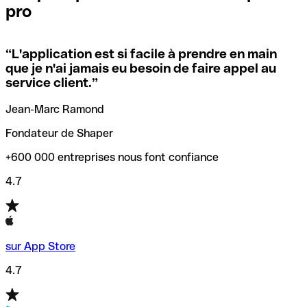
pro
locales.
Pour éviter ces erreurs, Qonto a créé un outil de
vérification/recherche de codes SWIFT. Ainsi, vous pouvez
“
L'application est si facile à prendre en main
Si vous n'êtes pas sûr du code SWIFT que vous devriez
trouver et vérifier vos codes SWIFT avant de réaliser vos
que je n'ai jamais eu besoin de faire appel au
utiliser, nous avons développé un outil de recherche de
transferts d’argent.
service client.
”
codes SWIFT par nom de banque.
Jean-Marc Ramond
Fondateur de Shaper
+600 000 entreprises nous font confiance
4.7
sur App Store
4.7