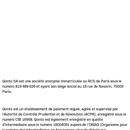
Qonto SA est une société anonyme immatriculée au RCS de Paris sous le
numéro 819 489 626 et ayant son siège social au 18 rue de Navarin, 75009
Paris.
Qonto est un établissement de paiement régulé, agréé et supervisé par
l'Autorité de Contrôle Prudentiel et de Résolution (ACPR), enregistré sous le
numéro CIB 16958. Qonto est également enregistré en qualité
d’intermédiaire sous le numéro 18004091 auprès de l’ORIAS (Organisme pour
le registre des intermédiaires en Assurances, plus de détails sur