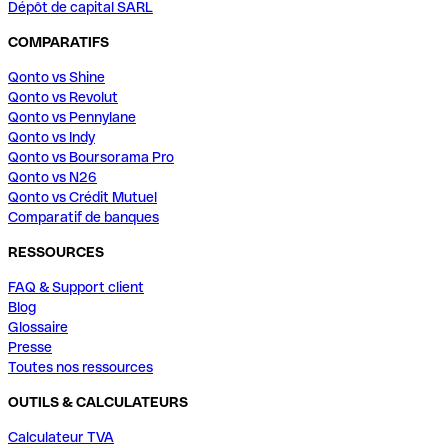
Dépôt de capital SARL
COMPARATIFS
Qonto vs Shine
Qonto vs Revolut
Qonto vs Pennylane
Qonto vs Indy
Qonto vs Boursorama Pro
Qonto vs N26
Qonto vs Crédit Mutuel
Comparatif de banques
RESSOURCES
FAQ & Support client
Blog
Glossaire
Presse
Toutes nos ressources
OUTILS & CALCULATEURS
Calculateur TVA