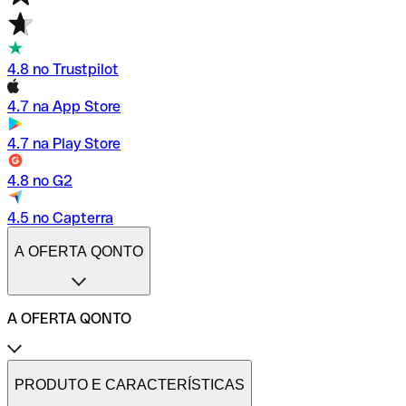
4.8 no Trustpilot
4.7 na App Store
4.7 na Play Store
4.8 no G2
4.5 no Capterra
A OFERTA QONTO
A OFERTA QONTO
Tarifas
Conta profissional online
PRODUTO E CARACTERÍSTICAS
Conta profissional freelance