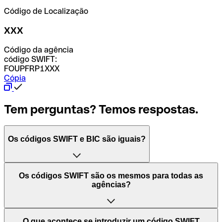
Código de Localização
XXX
Código da agência
código SWIFT:
FOUPFRP1XXX
Cópia
Tem perguntas? Temos respostas.
Os códigos SWIFT e BIC são iguais?
O acrónimo SWIFT significa "Society for Worldwide
Os códigos SWIFT são os mesmos para todas as
Interbank Financial Telecommunication (Sociedade para
agências?
as Telecomunicações Financeiras Interbancárias
Mundiais)". Trata-se de uma rede mundial onde se
processam pagamentos entre países. Por outro lado, BIC
Depende dos bancos. Nalguns casos, alguns usam o
O que acontece se introduzir um código SWIFT