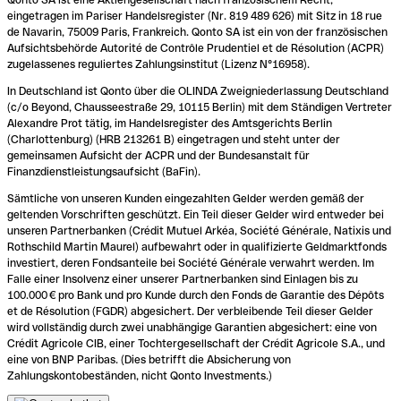
eingetragen im Pariser Handelsregister (Nr. 819 489 626) mit Sitz in 18 rue
de Navarin, 75009 Paris, Frankreich. Qonto SA ist ein von der französischen
Aufsichtsbehörde Autorité de Contrôle Prudentiel et de Résolution (ACPR)
zugelassenes reguliertes Zahlungsinstitut (Lizenz N°16958).
In Deutschland ist Qonto über die OLINDA Zweigniederlassung Deutschland
(c/o Beyond, Chausseestraße 29, 10115 Berlin) mit dem Ständigen Vertreter
Alexandre Prot tätig, im Handelsregister des Amtsgerichts Berlin
(Charlottenburg) (HRB 213261 B) eingetragen und steht unter der
gemeinsamen Aufsicht der ACPR und der Bundesanstalt für
Finanzdienstleistungsaufsicht (BaFin).
Sämtliche von unseren Kunden eingezahlten Gelder werden gemäß der
geltenden Vorschriften geschützt. Ein Teil dieser Gelder wird entweder bei
unseren Partnerbanken (Crédit Mutuel Arkéa, Société Générale, Natixis und
Rothschild Martin Maurel) aufbewahrt oder in qualifizierte Geldmarktfonds
investiert, deren Fondsanteile bei Société Générale verwahrt werden. Im
Falle einer Insolvenz einer unserer Partnerbanken sind Einlagen bis zu
100.000 € pro Bank und pro Kunde durch den Fonds de Garantie des Dépôts
et de Résolution (FGDR) abgesichert. Der verbleibende Teil dieser Gelder
wird vollständig durch zwei unabhängige Garantien abgesichert: eine von
Crédit Agricole CIB, einer Tochtergesellschaft der Crédit Agricole S.A., und
eine von BNP Paribas. (Dies betrifft die Absicherung von
Zahlungskontobeständen, nicht Qonto Investments.)