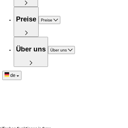
Preise
Preise
Über uns
Über uns
de