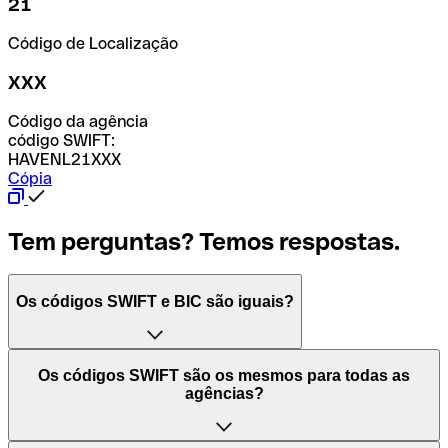
21
Código de Localização
XXX
Código da agência
código SWIFT:
HAVENL21XXX
Cópia
Tem perguntas? Temos respostas.
Os códigos SWIFT e BIC são iguais?
O acrónimo SWIFT significa "Society for Worldwide
Os códigos SWIFT são os mesmos para todas as
Interbank Financial Telecommunication (Sociedade para
agências?
as Telecomunicações Financeiras Interbancárias
Mundiais)". Trata-se de uma rede mundial onde se