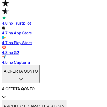
4.8 no Trustpilot
4.7 na App Store
4.7 na Play Store
4.8 no G2
4.5 no Capterra
A OFERTA QONTO
A OFERTA QONTO
Tarifas
Conta profissional online
PRODUTO E CARACTERÍSTICAS