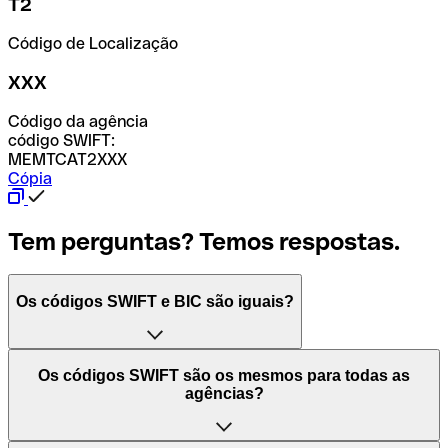
T2
Código de Localização
XXX
Código da agência
código SWIFT:
MEMTCAT2XXX
Cópia
Tem perguntas? Temos respostas.
Os códigos SWIFT e BIC são iguais?
O acrónimo SWIFT significa "Society for Worldwide
Os códigos SWIFT são os mesmos para todas as
Interbank Financial Telecommunication (Sociedade para
agências?
as Telecomunicações Financeiras Interbancárias
Mundiais)". Trata-se de uma rede mundial onde se