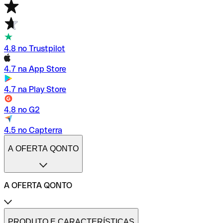
4.8 no Trustpilot
4.7 na App Store
4.7 na Play Store
4.8 no G2
4.5 no Capterra
A OFERTA QONTO
A OFERTA QONTO
Tarifas
Conta profissional online
PRODUTO E CARACTERÍSTICAS