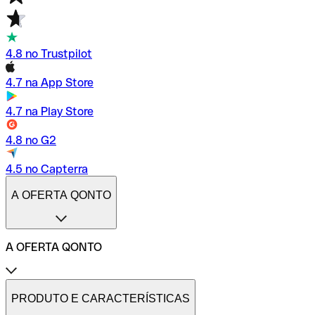
4.8 no Trustpilot
4.7 na App Store
4.7 na Play Store
4.8 no G2
4.5 no Capterra
A OFERTA QONTO
A OFERTA QONTO
Tarifas
Conta profissional online
PRODUTO E CARACTERÍSTICAS
Conta profissional freelance