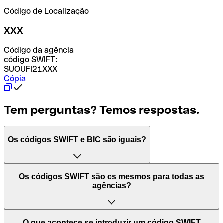
Código de Localização
XXX
Código da agência
código SWIFT:
SUOUFI21XXX
Cópia
Tem perguntas? Temos respostas.
Os códigos SWIFT e BIC são iguais?
O acrónimo SWIFT significa "Society for Worldwide
Os códigos SWIFT são os mesmos para todas as
Interbank Financial Telecommunication (Sociedade para
agências?
as Telecomunicações Financeiras Interbancárias
Mundiais)". Trata-se de uma rede mundial onde se
processam pagamentos entre países. Por outro lado, BIC
Depende dos bancos. Nalguns casos, alguns usam o
O que acontece se introduzir um código SWIFT