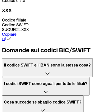
Codice città
XXX
Codice filiale
Codice SWIFT:
SUOUFI21XXX
Copiare
Domande sui codici BIC/SWIFT
Il codice SWIFT e l’IBAN sono la stessa cosa?
L'acronimo SWIFT sta per “Society for Worldwide
I codici SWIFT sono uguali per tutte le filiali?
Interbank Financial Telecommunication”, una rete globale
per l’elaborazione dei pagamenti tra diversi Paesi.
Dipende dalle banche. In alcuni casi le banche utilizzano
Cosa succede se sbaglio codice SWIFT?
lo stesso codice SWIFT per filiali diverse. In altri casi, le
Il BIC, invece, sta per “Bank Identifier Code” ed è una
banche preferiscono avere un codice SWIFT dedicato per