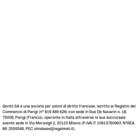
Qonto SA é una società per azioni di diritto francese, iscritta al Registro del
Commercio di Parigi (n° 819 489 626) con sede in Rue De Navarin n. 18,
75009, Parigi (Francia), operante in Italia attraverso la sua succursale
avente sede in Via Meravigli 2, 20123 Milano (P.IVA IT 10813760963, N°REA
MI-2559348, PEC olindasas@legalmail.it).