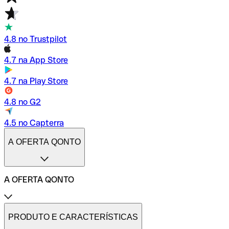
4.8 no Trustpilot
4.7 na App Store
4.7 na Play Store
4.8 no G2
4.5 no Capterra
A OFERTA QONTO
A OFERTA QONTO
Tarifas
Conta profissional online
PRODUTO E CARACTERÍSTICAS
Conta profissional freelance