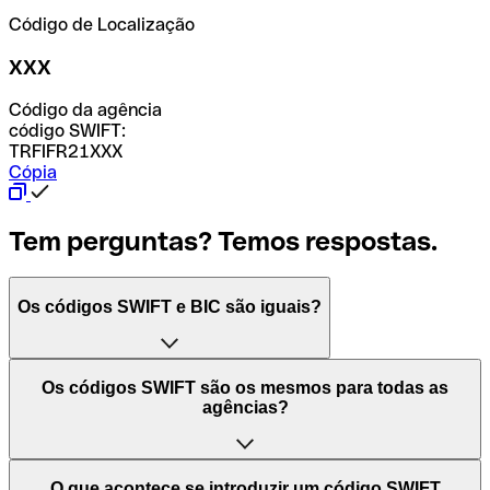
Código de Localização
XXX
Código da agência
código SWIFT:
TRFIFR21XXX
Cópia
Tem perguntas? Temos respostas.
Os códigos SWIFT e BIC são iguais?
O acrónimo SWIFT significa "Society for Worldwide
Os códigos SWIFT são os mesmos para todas as
Interbank Financial Telecommunication (Sociedade para
agências?
as Telecomunicações Financeiras Interbancárias
Mundiais)". Trata-se de uma rede mundial onde se
processam pagamentos entre países. Por outro lado, BIC
Depende dos bancos. Nalguns casos, alguns usam o
O que acontece se introduzir um código SWIFT