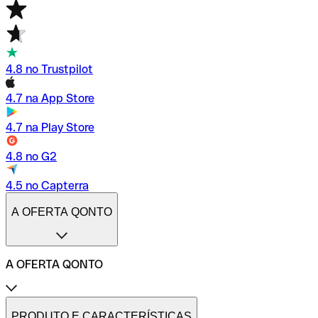
4.8 no Trustpilot
4.7 na App Store
4.7 na Play Store
4.8 no G2
4.5 no Capterra
A OFERTA QONTO
A OFERTA QONTO
Tarifas
Conta profissional online
PRODUTO E CARACTERÍSTICAS