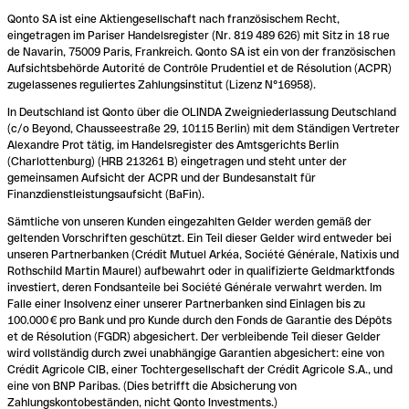
Qonto SA ist eine Aktiengesellschaft nach französischem Recht,
eingetragen im Pariser Handelsregister (Nr. 819 489 626) mit Sitz in 18 rue
de Navarin, 75009 Paris, Frankreich. Qonto SA ist ein von der französischen
Aufsichtsbehörde Autorité de Contrôle Prudentiel et de Résolution (ACPR)
zugelassenes reguliertes Zahlungsinstitut (Lizenz N°16958).
In Deutschland ist Qonto über die OLINDA Zweigniederlassung Deutschland
(c/o Beyond, Chausseestraße 29, 10115 Berlin) mit dem Ständigen Vertreter
Alexandre Prot tätig, im Handelsregister des Amtsgerichts Berlin
(Charlottenburg) (HRB 213261 B) eingetragen und steht unter der
gemeinsamen Aufsicht der ACPR und der Bundesanstalt für
Finanzdienstleistungsaufsicht (BaFin).
Sämtliche von unseren Kunden eingezahlten Gelder werden gemäß der
geltenden Vorschriften geschützt. Ein Teil dieser Gelder wird entweder bei
unseren Partnerbanken (Crédit Mutuel Arkéa, Société Générale, Natixis und
Rothschild Martin Maurel) aufbewahrt oder in qualifizierte Geldmarktfonds
investiert, deren Fondsanteile bei Société Générale verwahrt werden. Im
Falle einer Insolvenz einer unserer Partnerbanken sind Einlagen bis zu
100.000 € pro Bank und pro Kunde durch den Fonds de Garantie des Dépôts
et de Résolution (FGDR) abgesichert. Der verbleibende Teil dieser Gelder
wird vollständig durch zwei unabhängige Garantien abgesichert: eine von
Crédit Agricole CIB, einer Tochtergesellschaft der Crédit Agricole S.A., und
eine von BNP Paribas. (Dies betrifft die Absicherung von
Zahlungskontobeständen, nicht Qonto Investments.)