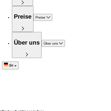
Preise
Preise
Über uns
Über uns
de