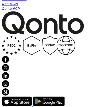
Qonto API
Qonto MCP