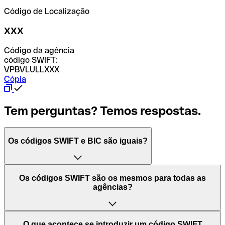
Código de Localização
XXX
Código da agência
código SWIFT:
VPBVLULLXXX
Cópia
Tem perguntas? Temos respostas.
Os códigos SWIFT e BIC são iguais?
O acrónimo SWIFT significa "Society for Worldwide
Os códigos SWIFT são os mesmos para todas as
Interbank Financial Telecommunication (Sociedade para
agências?
as Telecomunicações Financeiras Interbancárias
Mundiais)". Trata-se de uma rede mundial onde se
processam pagamentos entre países. Por outro lado, BIC
Depende dos bancos. Nalguns casos, alguns usam o
O que acontece se introduzir um código SWIFT