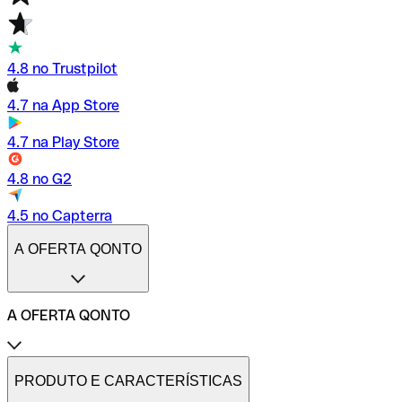
4.8 no Trustpilot
4.7 na App Store
4.7 na Play Store
4.8 no G2
4.5 no Capterra
A OFERTA QONTO
A OFERTA QONTO
Tarifas
Conta profissional online
PRODUTO E CARACTERÍSTICAS
Conta profissional freelance