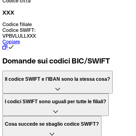
Codice città
XXX
Codice filiale
Codice SWIFT:
VPBVLULLXXX
Copiare
Domande sui codici BIC/SWIFT
Il codice SWIFT e l’IBAN sono la stessa cosa?
L'acronimo SWIFT sta per “Society for Worldwide
I codici SWIFT sono uguali per tutte le filiali?
Interbank Financial Telecommunication”, una rete globale
per l’elaborazione dei pagamenti tra diversi Paesi.
Dipende dalle banche. In alcuni casi le banche utilizzano
Cosa succede se sbaglio codice SWIFT?
lo stesso codice SWIFT per filiali diverse. In altri casi, le
Il BIC, invece, sta per “Bank Identifier Code” ed è una
banche preferiscono avere un codice SWIFT dedicato per