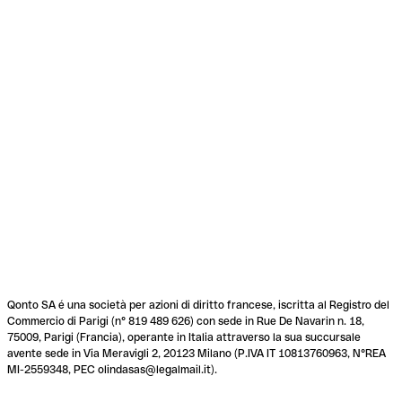
Qonto SA é una società per azioni di diritto francese, iscritta al Registro del
Commercio di Parigi (n° 819 489 626) con sede in Rue De Navarin n. 18,
75009, Parigi (Francia), operante in Italia attraverso la sua succursale
avente sede in Via Meravigli 2, 20123 Milano (P.IVA IT 10813760963, N°REA
MI-2559348, PEC olindasas@legalmail.it).