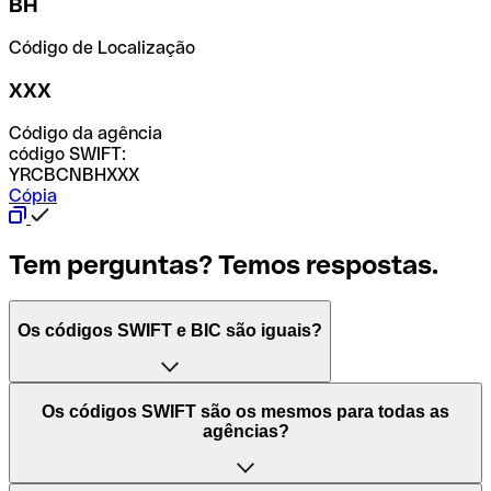
BH
Código de Localização
XXX
Código da agência
código SWIFT:
YRCBCNBHXXX
Cópia
Tem perguntas? Temos respostas.
Os códigos SWIFT e BIC são iguais?
O acrónimo SWIFT significa "Society for Worldwide
Os códigos SWIFT são os mesmos para todas as
Interbank Financial Telecommunication (Sociedade para
agências?
as Telecomunicações Financeiras Interbancárias
Mundiais)". Trata-se de uma rede mundial onde se