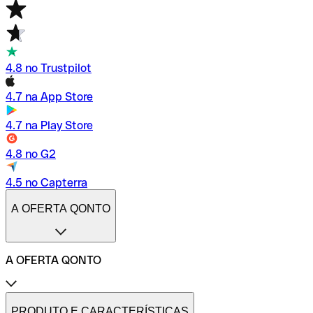
4.8 no Trustpilot
4.7 na App Store
4.7 na Play Store
4.8 no G2
4.5 no Capterra
A OFERTA QONTO
A OFERTA QONTO
Tarifas
Conta profissional online
PRODUTO E CARACTERÍSTICAS