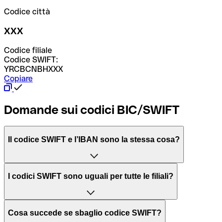
Codice città
XXX
Codice filiale
Codice SWIFT:
YRCBCNBHXXX
Copiare
Domande sui codici BIC/SWIFT
Il codice SWIFT e l’IBAN sono la stessa cosa?
L'acronimo SWIFT sta per “Society for Worldwide
I codici SWIFT sono uguali per tutte le filiali?
Interbank Financial Telecommunication”, una rete globale
per l’elaborazione dei pagamenti tra diversi Paesi.
Dipende dalle banche. In alcuni casi le banche utilizzano
Cosa succede se sbaglio codice SWIFT?
lo stesso codice SWIFT per filiali diverse. In altri casi, le