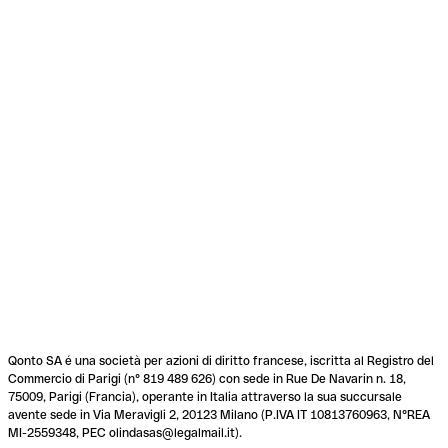
Qonto SA é una società per azioni di diritto francese, iscritta al Registro del
Commercio di Parigi (n° 819 489 626) con sede in Rue De Navarin n. 18,
75009, Parigi (Francia), operante in Italia attraverso la sua succursale
avente sede in Via Meravigli 2, 20123 Milano (P.IVA IT 10813760963, N°REA
MI-2559348, PEC olindasas@legalmail.it).