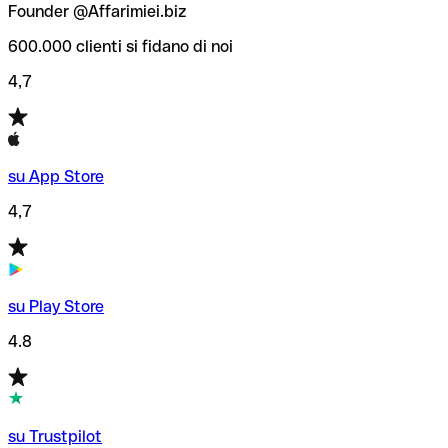
Founder @Affarimiei.biz
600.000 clienti si fidano di noi
4,7
su App Store
4,7
su Play Store
4.8
su Trustpilot