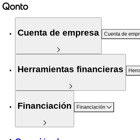
Cuenta de empresa
Cuenta de emp
Herramientas financieras
Herr
Financiación
Financiación