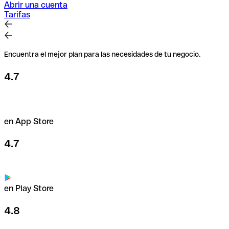
Tarjetas
Abrir una cuenta
Tarifas
Obtén financiación
Paga de forma segura en todo el mundo con nuestras
tarjetas Mastercard. Establece límites de pago con
libertad total hasta los 200 000 € /mes.
Encuentra el mejor plan para las necesidades de tu negocio.
Usa nuestras tarjetas
4.7
en App Store
4.7
en Play Store
4.8