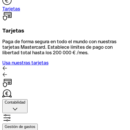
Tarjetas
Tarjetas
Paga de forma segura en todo el mundo con nuestras
tarjetas Mastercard. Establece límites de pago con
libertad total hasta los 200 000 € /mes.
Usa nuestras tarjetas
Contabilidad
Contabilidad
Sube fotos de tus recibos, automatiza la facxturación y
Gestión de gastos