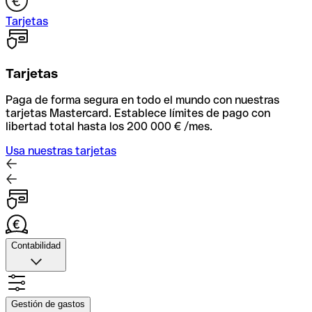
Tarjetas
Tarjetas
Paga de forma segura en todo el mundo con nuestras
tarjetas Mastercard. Establece límites de pago con
libertad total hasta los 200 000 € /mes.
Usa nuestras tarjetas
Contabilidad
Contabilidad
Sube fotos de tus recibos, automatiza la facxturación y
Gestión de gastos