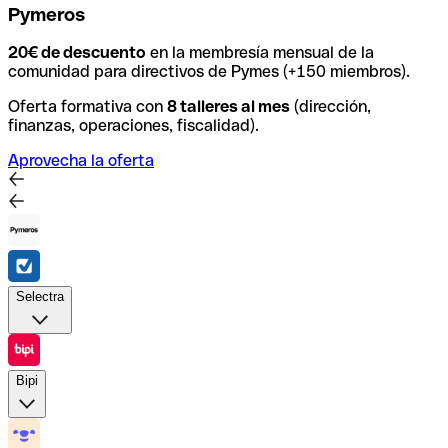
Pymeros
20€ de descuento
en la membresía mensual de la
comunidad para directivos de Pymes (
+150 miembros).
Oferta formativa con
8 talleres al mes
(dirección,
finanzas, operaciones, fiscalidad).
Aprovecha la oferta
Selectra
Selectra
Dispones de
1 sesión de consultoría gratuita
para
Bipi
reducir tus gastos de luz, teléfono y gas.
Y
si domicilias
tus facturas te
ingresamos 50€ en cuenta.
Bipi