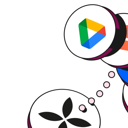
Oferta formativa con
8 talleres al mes
(dirección,
finanzas, operaciones, fiscalidad).
Aprovecha la oferta