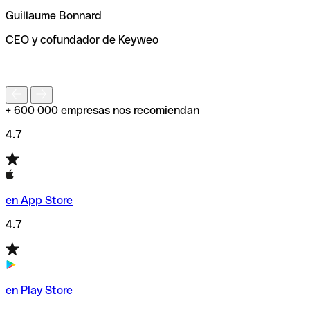
ayudará a encontrar o comprobar el código SWIFT antes
Guillaume Bonnard
de enviar tu transferencia.
CEO y cofundador de Keyweo
S
+ 600 000 empresas nos recomiendan
4.7
en App Store
4.7
en Play Store