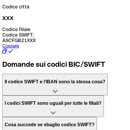
Codice città
XXX
Codice filiale
Codice SWIFT:
ASCFGB21XXX
Copiare
Domande sui codici BIC/SWIFT
Il codice SWIFT e l’IBAN sono la stessa cosa?
L'acronimo SWIFT sta per “Society for Worldwide
I codici SWIFT sono uguali per tutte le filiali?
Interbank Financial Telecommunication”, una rete globale
per l’elaborazione dei pagamenti tra diversi Paesi.
Dipende dalle banche. In alcuni casi le banche utilizzano
Cosa succede se sbaglio codice SWIFT?
lo stesso codice SWIFT per filiali diverse. In altri casi, le