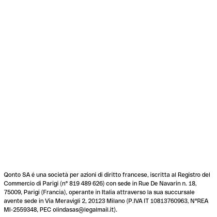
Qonto SA é una società per azioni di diritto francese, iscritta al Registro del
Commercio di Parigi (n° 819 489 626) con sede in Rue De Navarin n. 18,
75009, Parigi (Francia), operante in Italia attraverso la sua succursale
avente sede in Via Meravigli 2, 20123 Milano (P.IVA IT 10813760963, N°REA
MI-2559348, PEC olindasas@legalmail.it).