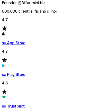
Founder @Affarimiei.biz
600.000 clienti si fidano di noi
4,7
su App Store
4,7
su Play Store
4.8
su Trustpilot