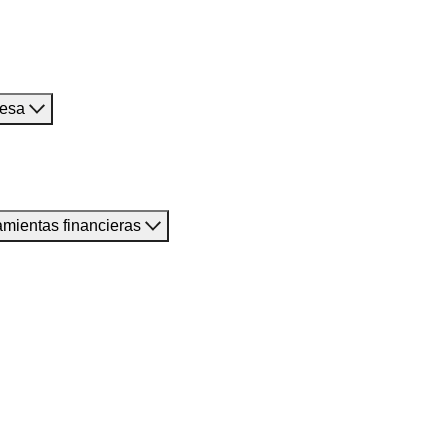
resa
amientas financieras