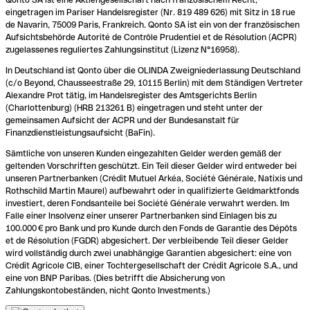
eingetragen im Pariser Handelsregister (Nr. 819 489 626) mit Sitz in 18 rue
de Navarin, 75009 Paris, Frankreich. Qonto SA ist ein von der französischen
Aufsichtsbehörde Autorité de Contrôle Prudentiel et de Résolution (ACPR)
zugelassenes reguliertes Zahlungsinstitut (Lizenz N°16958).
In Deutschland ist Qonto über die OLINDA Zweigniederlassung Deutschland
(c/o Beyond, Chausseestraße 29, 10115 Berlin) mit dem Ständigen Vertreter
Alexandre Prot tätig, im Handelsregister des Amtsgerichts Berlin
(Charlottenburg) (HRB 213261 B) eingetragen und steht unter der
gemeinsamen Aufsicht der ACPR und der Bundesanstalt für
Finanzdienstleistungsaufsicht (BaFin).
Sämtliche von unseren Kunden eingezahlten Gelder werden gemäß der
geltenden Vorschriften geschützt. Ein Teil dieser Gelder wird entweder bei
unseren Partnerbanken (Crédit Mutuel Arkéa, Société Générale, Natixis und
Rothschild Martin Maurel) aufbewahrt oder in qualifizierte Geldmarktfonds
investiert, deren Fondsanteile bei Société Générale verwahrt werden. Im
Falle einer Insolvenz einer unserer Partnerbanken sind Einlagen bis zu
100.000 € pro Bank und pro Kunde durch den Fonds de Garantie des Dépôts
et de Résolution (FGDR) abgesichert. Der verbleibende Teil dieser Gelder
wird vollständig durch zwei unabhängige Garantien abgesichert: eine von
Crédit Agricole CIB, einer Tochtergesellschaft der Crédit Agricole S.A., und
eine von BNP Paribas. (Dies betrifft die Absicherung von
Zahlungskontobeständen, nicht Qonto Investments.)