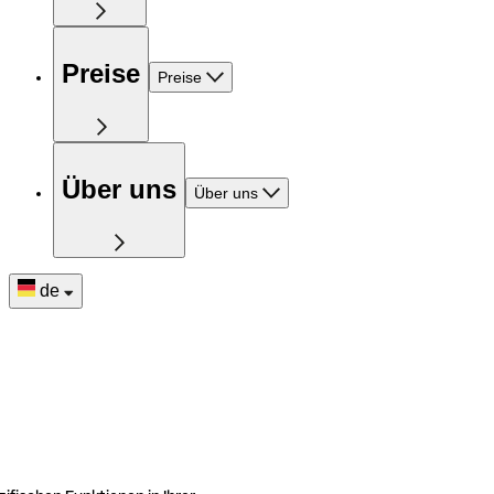
Preise
Preise
Über uns
Über uns
de