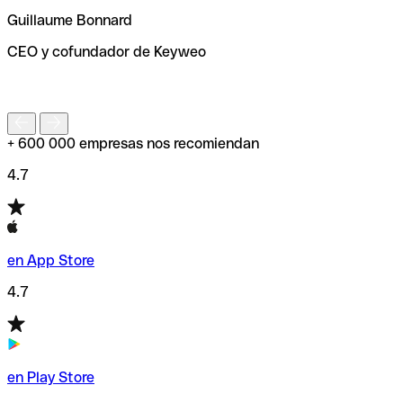
ayudará a encontrar o comprobar el código SWIFT antes
Guillaume Bonnard
de enviar tu transferencia.
CEO y cofundador de Keyweo
S
+ 600 000 empresas nos recomiendan
4.7
en App Store
4.7
en Play Store