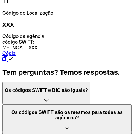
TT
Código de Localização
XXX
Código da agência
código SWIFT:
MELNCATTXXX
Cópia
Tem perguntas? Temos respostas.
Os códigos SWIFT e BIC são iguais?
O acrónimo SWIFT significa "Society for Worldwide
Os códigos SWIFT são os mesmos para todas as
Interbank Financial Telecommunication (Sociedade para
agências?
as Telecomunicações Financeiras Interbancárias
Mundiais)". Trata-se de uma rede mundial onde se