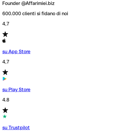
Founder @Affarimiei.biz
600.000 clienti si fidano di noi
4,7
su App Store
4,7
su Play Store
4.8
su Trustpilot