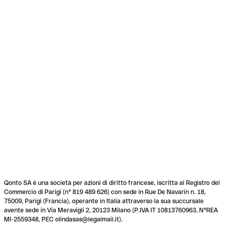
Qonto SA é una società per azioni di diritto francese, iscritta al Registro del
Commercio di Parigi (n° 819 489 626) con sede in Rue De Navarin n. 18,
75009, Parigi (Francia), operante in Italia attraverso la sua succursale
avente sede in Via Meravigli 2, 20123 Milano (P.IVA IT 10813760963, N°REA
MI-2559348, PEC olindasas@legalmail.it).