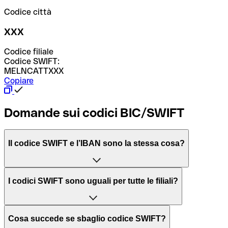
Codice città
XXX
Codice filiale
Codice SWIFT:
MELNCATTXXX
Copiare
Domande sui codici BIC/SWIFT
Il codice SWIFT e l’IBAN sono la stessa cosa?
L'acronimo SWIFT sta per “Society for Worldwide
I codici SWIFT sono uguali per tutte le filiali?
Interbank Financial Telecommunication”, una rete globale
per l’elaborazione dei pagamenti tra diversi Paesi.
Dipende dalle banche. In alcuni casi le banche utilizzano
Cosa succede se sbaglio codice SWIFT?
lo stesso codice SWIFT per filiali diverse. In altri casi, le