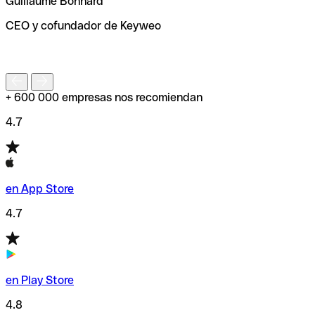
Guillaume Bonnard
de enviar tu transferencia.
CEO y cofundador de Keyweo
S
+ 600 000 empresas nos recomiendan
4.7
en App Store
4.7
en Play Store
4.8