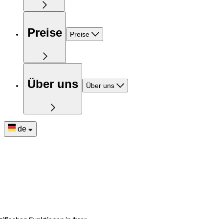
Preise
Preise
Über uns
Über uns
de