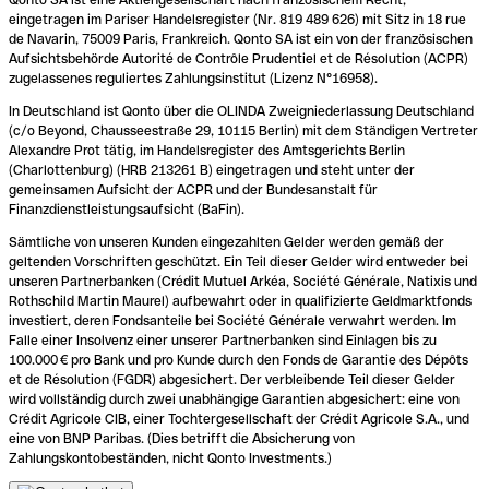
eingetragen im Pariser Handelsregister (Nr. 819 489 626) mit Sitz in 18 rue
de Navarin, 75009 Paris, Frankreich. Qonto SA ist ein von der französischen
Aufsichtsbehörde Autorité de Contrôle Prudentiel et de Résolution (ACPR)
zugelassenes reguliertes Zahlungsinstitut (Lizenz N°16958).
In Deutschland ist Qonto über die OLINDA Zweigniederlassung Deutschland
(c/o Beyond, Chausseestraße 29, 10115 Berlin) mit dem Ständigen Vertreter
Alexandre Prot tätig, im Handelsregister des Amtsgerichts Berlin
(Charlottenburg) (HRB 213261 B) eingetragen und steht unter der
gemeinsamen Aufsicht der ACPR und der Bundesanstalt für
Finanzdienstleistungsaufsicht (BaFin).
Sämtliche von unseren Kunden eingezahlten Gelder werden gemäß der
geltenden Vorschriften geschützt. Ein Teil dieser Gelder wird entweder bei
unseren Partnerbanken (Crédit Mutuel Arkéa, Société Générale, Natixis und
Rothschild Martin Maurel) aufbewahrt oder in qualifizierte Geldmarktfonds
investiert, deren Fondsanteile bei Société Générale verwahrt werden. Im
Falle einer Insolvenz einer unserer Partnerbanken sind Einlagen bis zu
100.000 € pro Bank und pro Kunde durch den Fonds de Garantie des Dépôts
et de Résolution (FGDR) abgesichert. Der verbleibende Teil dieser Gelder
wird vollständig durch zwei unabhängige Garantien abgesichert: eine von
Crédit Agricole CIB, einer Tochtergesellschaft der Crédit Agricole S.A., und
eine von BNP Paribas. (Dies betrifft die Absicherung von
Zahlungskontobeständen, nicht Qonto Investments.)