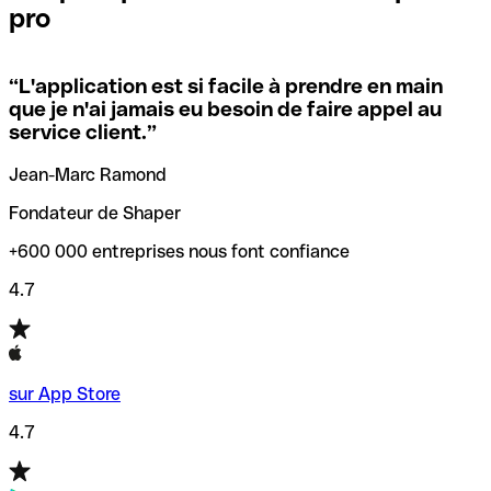
pro
locales.
Pour éviter ces erreurs, Qonto a créé un outil de
vérification/recherche de codes SWIFT. Ainsi, vous pouvez
“
L'application est si facile à prendre en main
Si vous n'êtes pas sûr du code SWIFT que vous devriez
trouver et vérifier vos codes SWIFT avant de réaliser vos
que je n'ai jamais eu besoin de faire appel au
utiliser, nous avons développé un outil de recherche de
transferts d’argent.
service client.
”
codes SWIFT par nom de banque.
Jean-Marc Ramond
Fondateur de Shaper
+600 000 entreprises nous font confiance
4.7
sur App Store
4.7