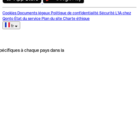
Cookies
Documents légaux
Politique de confidentialité
Sécurité
L'IA chez
Qonto
État du service
Plan du site
Charte éthique
fr
pécifiques à chaque pays dans la