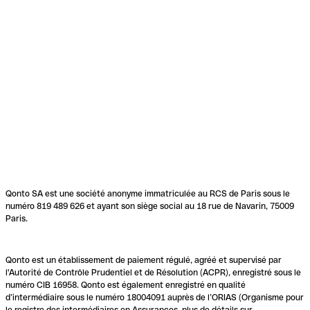
Qonto SA est une société anonyme immatriculée au RCS de Paris sous le
numéro 819 489 626 et ayant son siège social au 18 rue de Navarin, 75009
Paris.
Qonto est un établissement de paiement régulé, agréé et supervisé par
l'Autorité de Contrôle Prudentiel et de Résolution (ACPR), enregistré sous le
numéro CIB 16958. Qonto est également enregistré en qualité
d’intermédiaire sous le numéro 18004091 auprès de l’ORIAS (Organisme pour
le registre des intermédiaires en Assurances, plus de détails sur