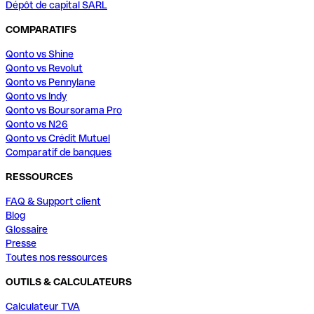
Dépôt de capital SARL
COMPARATIFS
Qonto vs Shine
Qonto vs Revolut
Qonto vs Pennylane
Qonto vs Indy
Qonto vs Boursorama Pro
Qonto vs N26
Qonto vs Crédit Mutuel
Comparatif de banques
RESSOURCES
FAQ & Support client
Blog
Glossaire
Presse
Toutes nos ressources
OUTILS & CALCULATEURS
Calculateur TVA