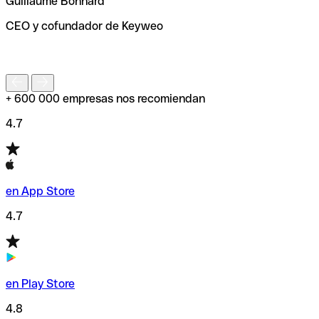
Guillaume Bonnard
de enviar tu transferencia.
CEO y cofundador de Keyweo
S
+ 600 000 empresas nos recomiendan
4.7
en App Store
4.7
en Play Store
4.8