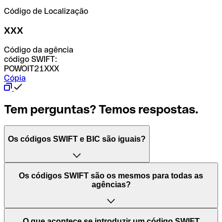
Código de Localização
XXX
Código da agência
código SWIFT:
POWOIT21XXX
Cópia
Tem perguntas? Temos respostas.
Os códigos SWIFT e BIC são iguais?
O acrónimo SWIFT significa "Society for Worldwide
Os códigos SWIFT são os mesmos para todas as
Interbank Financial Telecommunication (Sociedade para
agências?
as Telecomunicações Financeiras Interbancárias
Mundiais)". Trata-se de uma rede mundial onde se
processam pagamentos entre países. Por outro lado, BIC
Depende dos bancos. Nalguns casos, alguns usam o
O que acontece se introduzir um código SWIFT