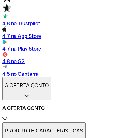
4.8 no Trustpilot
4.7 na App Store
4.7 na Play Store
4.8 no G2
4.5 no Capterra
A OFERTA QONTO
A OFERTA QONTO
Tarifas
Conta profissional online
PRODUTO E CARACTERÍSTICAS
Conta profissional freelance