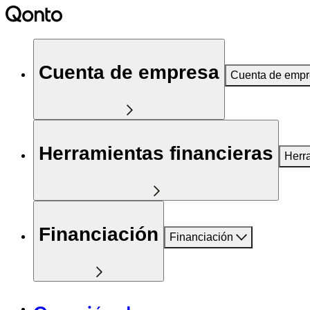
Cuenta de empresa
Cuenta de emp
Herramientas financieras
Herr
Financiación
Financiación