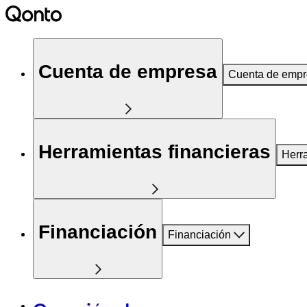
Cuenta de empresa
Cuenta de emp
Herramientas financieras
Herr
Financiación
Financiación