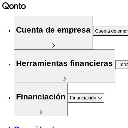
Cuenta de empresa
Cuenta de emp
Herramientas financieras
Herr
Financiación
Financiación