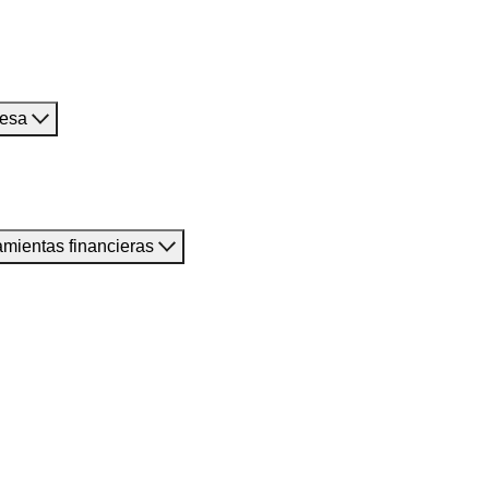
resa
amientas financieras