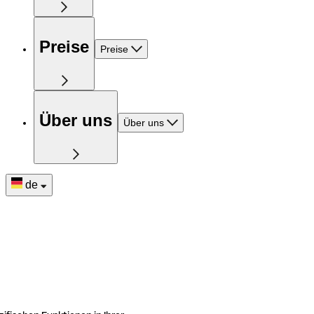
Preise
Preise
Über uns
Über uns
de