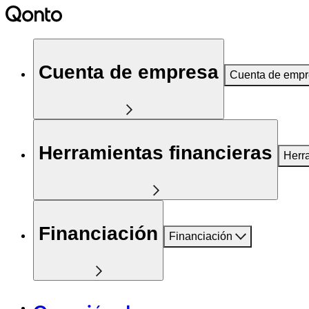
Cuenta de empresa
Cuenta de emp
Herramientas financieras
Herr
Financiación
Financiación