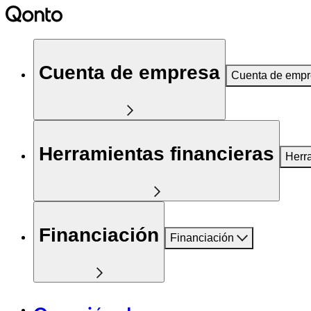
Cuenta de empresa
Cuenta de emp
Herramientas financieras
Herr
Financiación
Financiación