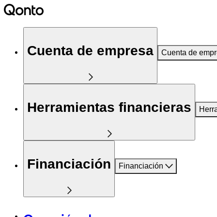
Cuenta de empresa
Cuenta de emp
Herramientas financieras
Herr
Financiación
Financiación