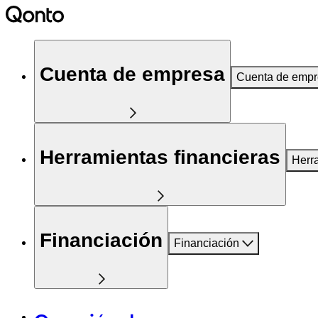
Cuenta de empresa
Cuenta de emp
Herramientas financieras
Herr
Financiación
Financiación