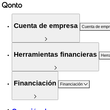
Cuenta de empresa
Cuenta de emp
Herramientas financieras
Herr
Financiación
Financiación