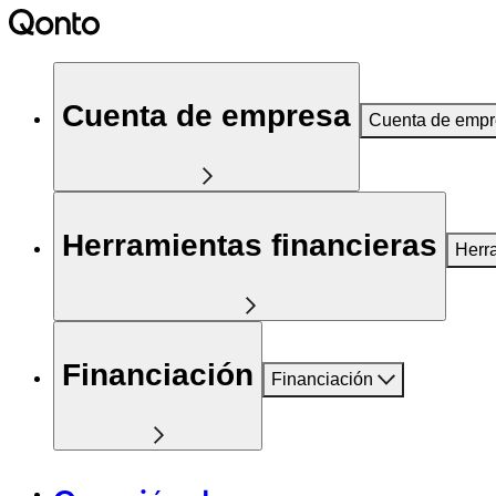
Cuenta de empresa
Cuenta de emp
Herramientas financieras
Herr
Financiación
Financiación