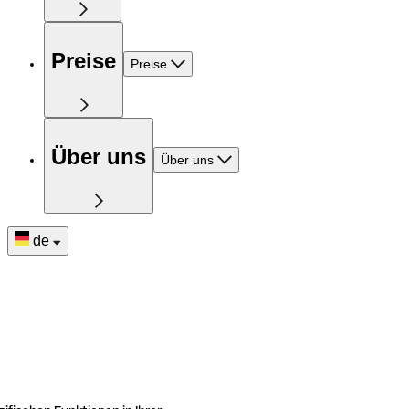
Preise
Preise
Über uns
Über uns
de