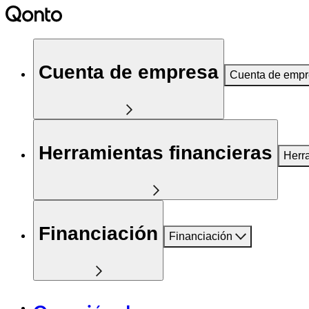
Cuenta de empresa
Cuenta de emp
Herramientas financieras
Herr
Financiación
Financiación