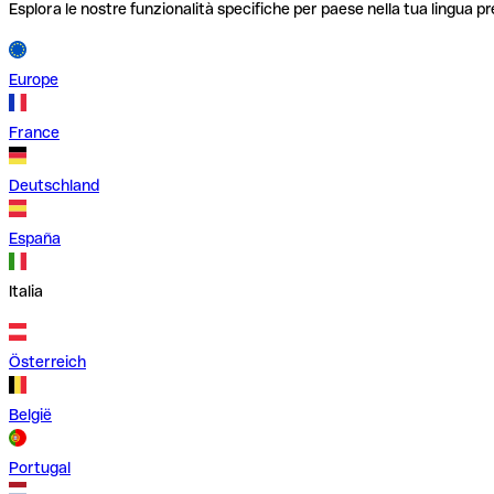
Esplora le nostre funzionalità specifiche per paese nella tua lingua pr
Europe
France
Deutschland
España
Italia
Österreich
België
Portugal