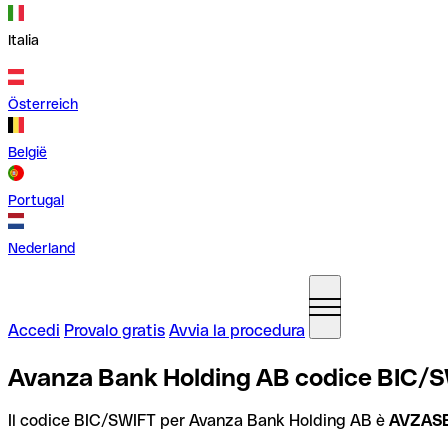
Italia
Österreich
België
Portugal
Nederland
Accedi
Provalo gratis
Avvia la procedura
Avanza Bank Holding AB codice BIC/S
Il codice BIC/SWIFT per Avanza Bank Holding AB è
AVZAS