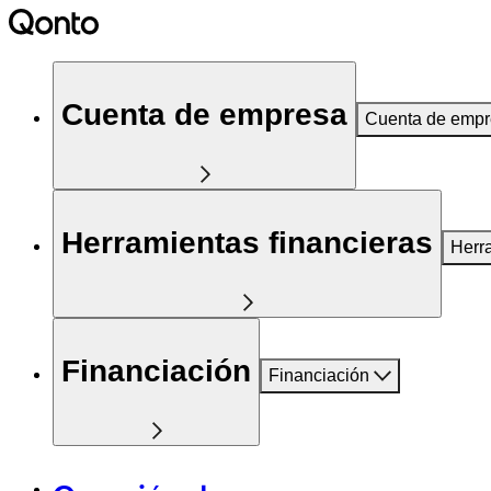
Cuenta de empresa
Cuenta de emp
Herramientas financieras
Herr
Financiación
Financiación