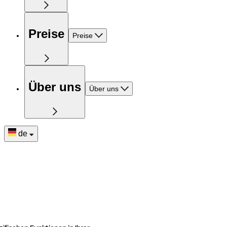
Preise
Preise
Über uns
Über uns
de