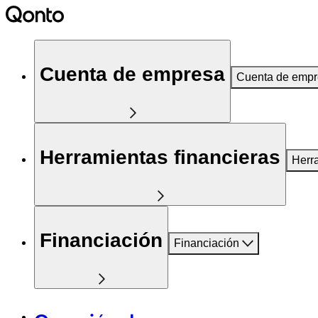
Cuenta de empresa
Cuenta de emp
Herramientas financieras
Herr
Financiación
Financiación